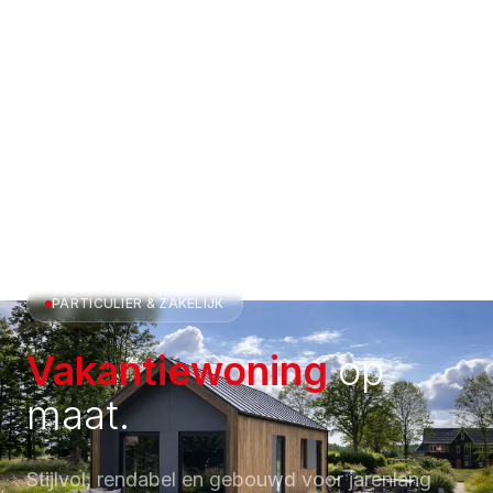
PARTICULIER & ZAKELIJK
Vakantiewoning
op
maat.
Stijlvol, rendabel en gebouwd voor jarenlang