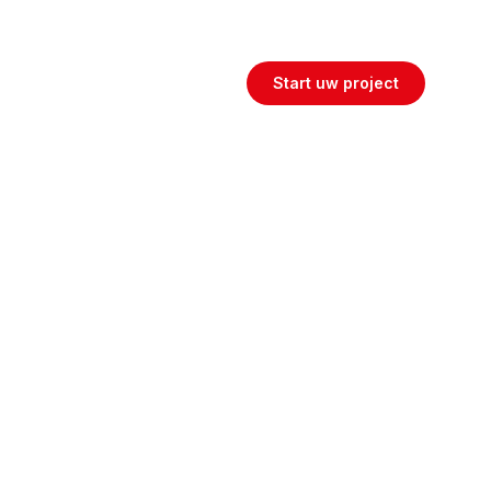
Maatwerk woon- en werkoplossingen
Start uw project