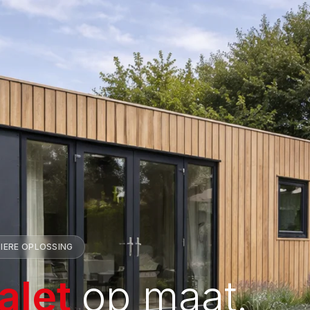
IERE OPLOSSING
alet
op maat.