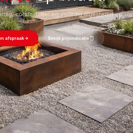
dig, comfortabel en volledig afgestemd op u
en afspraak
Bekijk prijsindicatie