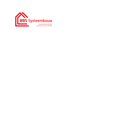
0186 - 785 366
|
info@bbssysteembouw.nl
H