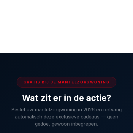
SCROLL
GRATIS BIJ JE MANTELZORGWONING
Wat zit er in de actie?
Bestel uw mantelzorgwoning in 2026 en ontvang
automatisch deze exclusieve cadeaus — geen
gedoe, gewoon inbegrepen.