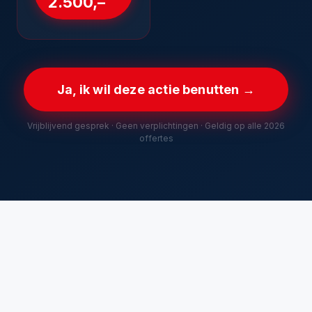
2.500,–
Ja, ik wil deze actie benutten →
Vrijblijvend gesprek · Geen verplichtingen · Geldig op alle 2026
offertes