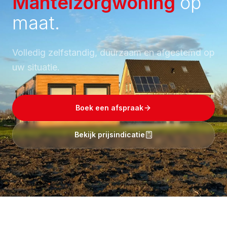
Mantelzorgwoning
op
maat.
Volledig zelfstandig, duurzaam en afgestemd op
uw situatie.
Boek een afspraak
Bekijk prijsindicatie