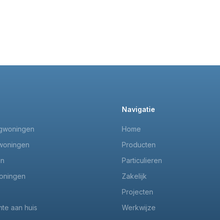
Navigatie
gwoningen
Home
woningen
Producten
en
Particulieren
oningen
Zakelijk
Projecten
mte aan huis
Werkwijze