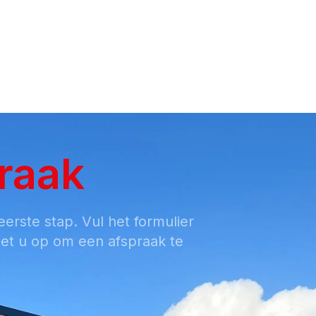
ome
Producten
Particulieren
Zakelijk
Projecten
Werkwijze
Over ons
raak
eerste stap. Vul het formulier
met u op om een afspraak te