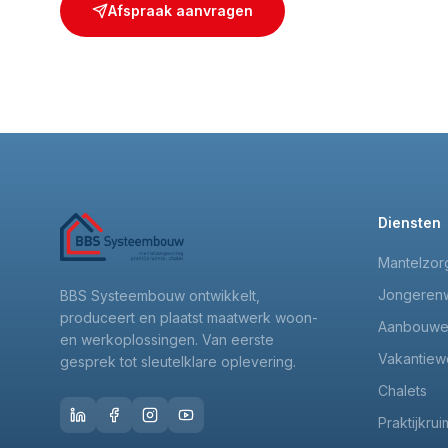
Afspraak aanvragen
Diensten
Mantelzor
Jongeren
BBS Systeembouw ontwikkelt,
produceert en plaatst maatwerk woon-
Aanbouw
en werkoplossingen. Van eerste
Vakantiew
gesprek tot sleutelklare oplevering.
Chalets
Praktijkrui