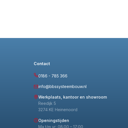
Contact
0186 - 785 366
info@bbssysteembouw.nl
Werkplaats, kantoor en showroom
Reedijk 5
3274 KE Heinenoord
Openingstijden
Ma t/m vr: 08:00 – 17:00