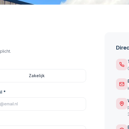
Dire
licht.
Zakelijk
l *