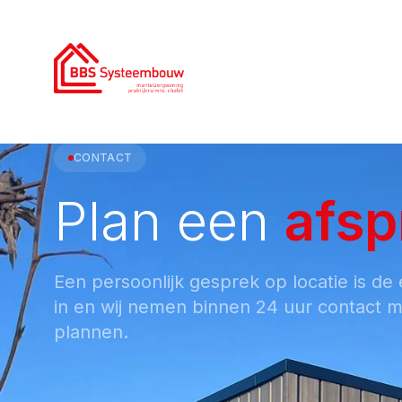
0186 - 785 366
|
info@bbssysteembouw.nl
H
CONTACT
Plan een
afsp
Een persoonlijk gesprek op locatie is de 
in en wij nemen binnen 24 uur contact 
plannen.