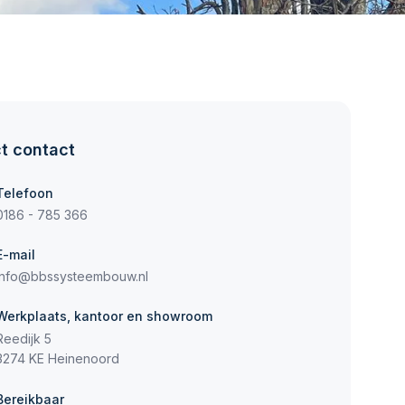
ct contact
Telefoon
0186 - 785 366
E-mail
info@bbssysteembouw.nl
Werkplaats, kantoor en showroom
Reedijk 5
3274 KE Heinenoord
Bereikbaar