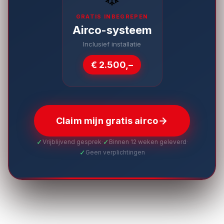
GRATIS INBEGREPEN
Airco-systeem
Inclusief installatie
€ 2.500,–
Claim mijn gratis airco
✓
✓
Vrijblijvend gesprek
·
Binnen 12 weken geleverd
·
✓
Geen verplichtingen
BBS Systeembouw · Heinenoord · Maatwerk woon- en
werkoplossingen