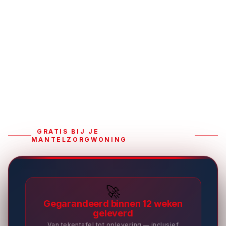
GRATIS BIJ JE
MANTELZORGWONING
🚀
Gegarandeerd binnen 12 weken
geleverd
Van tekentafel tot oplevering — inclusief