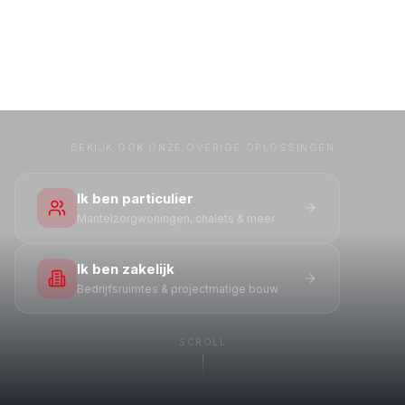
BEKIJK OOK ONZE OVERIGE OPLOSSINGEN
Ik ben particulier
Mantelzorgwoningen, chalets & meer
Ik ben zakelijk
Bedrijfsruimtes & projectmatige bouw
SCROLL