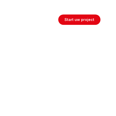
Maatwerk woon- en werkoplossingen
Start uw project