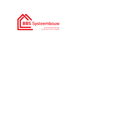
0186 - 785 366
|
info@bbssysteembouw.nl
H