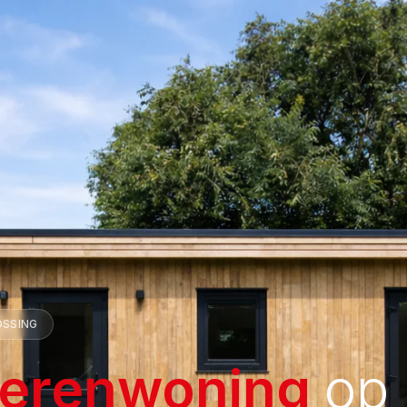
OSSING
erenwoning
op 