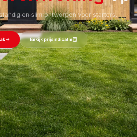
fstandig en slim ontworpen voor starters.
aak
Bekijk prijsindicatie