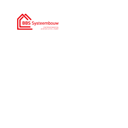
0186 - 785 366
|
info@bbssysteembouw.nl
H