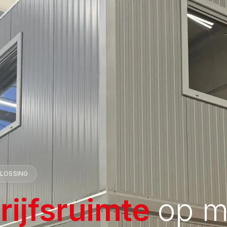
PLOSSING
rijfsruimte
op m