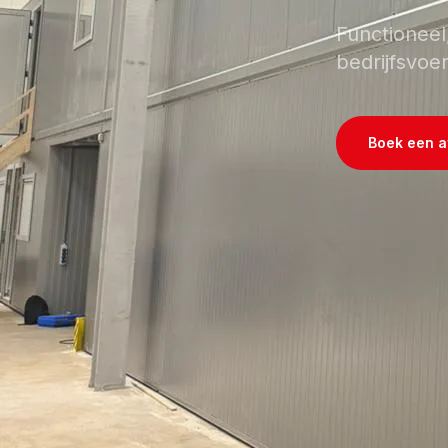
Functioneel
bedrijfsvoer
Boek een a