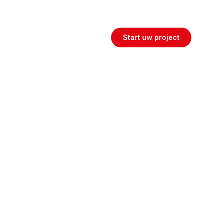
Maatwerk woon- en werkoplossingen
Start uw project