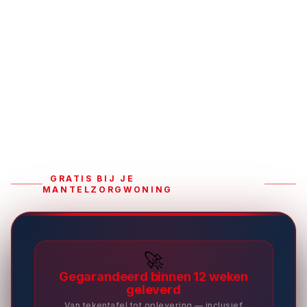
GRATIS BIJ JE
MANTELZORGWONING
🚀
Gegarandeerd binnen 12 weken
geleverd
Van tekentafel tot oplevering — inclusief