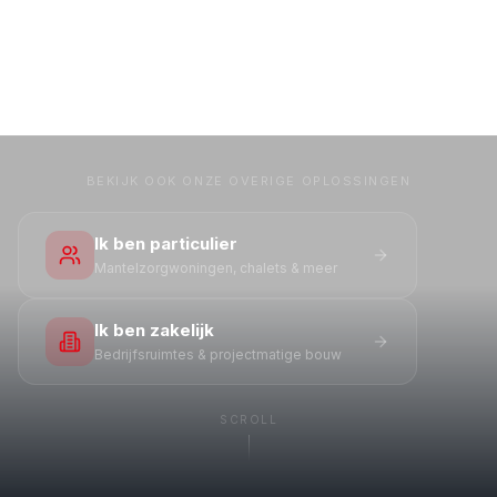
BEKIJK OOK ONZE OVERIGE OPLOSSINGEN
Ik ben particulier
Mantelzorgwoningen, chalets & meer
Ik ben zakelijk
Bedrijfsruimtes & projectmatige bouw
SCROLL