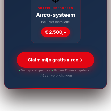
GRATIS INBEGREPEN
Airco-systeem
Inclusief installatie
€ 2.500,–
Claim mijn gratis airco
✓
✓
Vrijblijvend gesprek
·
Binnen 12 weken geleverd
·
✓
Geen verplichtingen
BBS Systeembouw · Heinenoord · Maatwerk woon- en
werkoplossingen